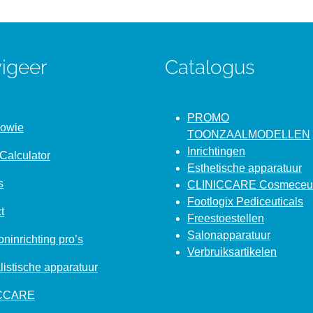
igeer
Catalogus
PROMO
Bowie
TOONZAALMODELLEN
Inrichtingen
Calculator
Esthetische apparatuur
s
CLINICCARE Cosmeceut
Footlogix Pediceuticals
t
Freestoestellen
Salonapparatuur
ninrichting pro’s
Verbruiksartikelen
listische apparatuur
ICCARE