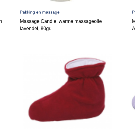
Pakking en massage
P
n
Massage Candle, warme massageolie
M
lavendel, 80gr.
A