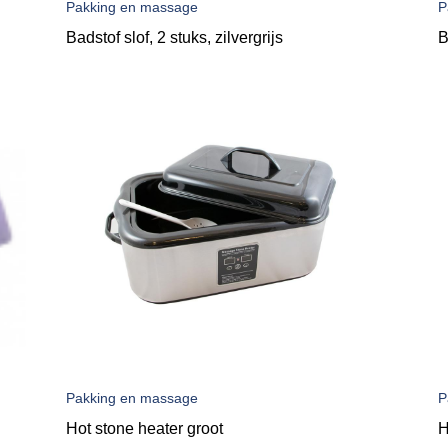
Pakking en massage
P
Badstof slof, 2 stuks, zilvergrijs
B
Pakking en massage
P
Hot stone heater groot
H