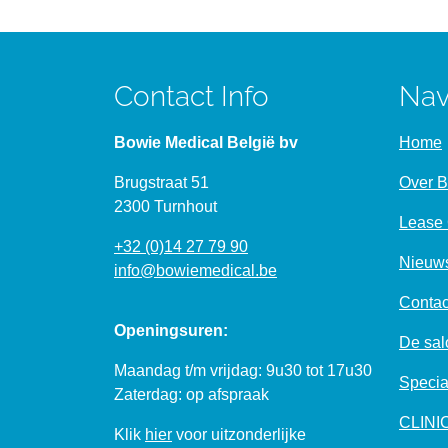
Contact Info
Nav
Bowie Medical België bv
Home
Brugstraat 51
Over 
2300 Turnhout
Lease 
+32 (0)14 27 79 90
Nieuw
info@bowiemedical.be
Contac
Openingsuren:
De salo
Maandag t/m vrijdag: 9u30 tot 17u30
Specia
Zaterdag: op afspraak
CLIN
Klik
hier
voor uitzonderlijke