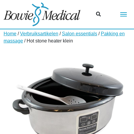
Me
Home
/
Verbruiksartikelen
/
Salon essentials
/
Pakking en
massage
/ Hot stone heater klein