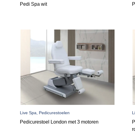
Pedi Spa wit
P
Live Spa, Pedicurestoelen
L
Pedicurestoel London met 3 motoren
P
r