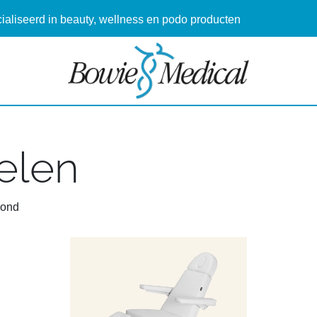
aliseerd in beauty, wellness en podo producten
elen
oond