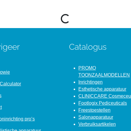
Loading...
igeer
Catalogus
PROMO
Bowie
TOONZAALMODELLEN
Inrichtingen
Calculator
Esthetische apparatuur
s
CLINICCARE Cosmeceut
Footlogix Pediceuticals
t
Freestoestellen
Salonapparatuur
ninrichting pro’s
Verbruiksartikelen
listische apparatuur