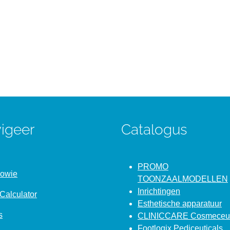
igeer
Catalogus
PROMO
Bowie
TOONZAALMODELLEN
Inrichtingen
Calculator
Esthetische apparatuur
s
CLINICCARE Cosmeceut
Footlogix Pediceuticals