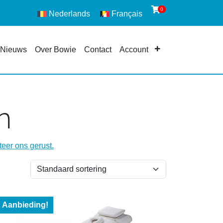
0
Nederlands
Français
Nieuws
Over Bowie
Contact
Account
n
eer ons gerust.
Aanbieding!