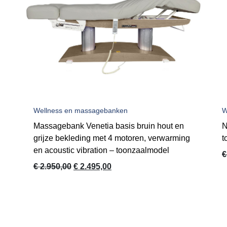
Wellness en massagebanken
W
Massagebank Venetia basis bruin hout en
N
grijze bekleding met 4 motoren, verwarming
t
en acoustic vibration – toonzaalmodel
€
Oorspronkelijke
Huidige
€
2.950,00
€
2.495,00
prijs
prijs
was:
is:
€ 2.950,00.
€ 2.495,00.