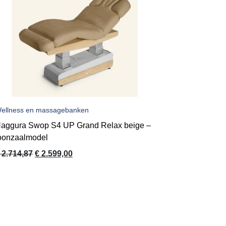
ellness en massagebanken
aggura Swop S4 UP Grand Relax beige –
oonzaalmodel
Oorspronkelijke
Huidige
2.714,87
€
2.599,00
prijs
prijs
was:
is:
€ 2.714,87.
€ 2.599,00.