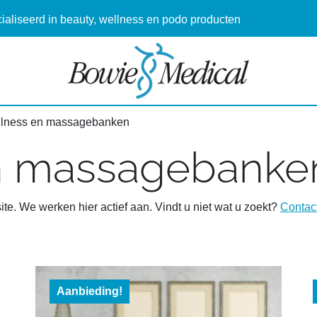
aliseerd in beauty, wellness en podo producten
llness en massagebanken
n massagebanke
te. We werken hier actief aan. Vindt u niet wat u zoekt?
Contact
Aanbieding!