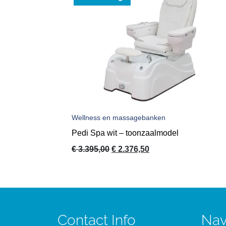
Wellness en massagebanken
Pedi Spa wit – toonzaalmodel
Oorspronkelijke
Huidige
€
3.395,00
€
2.376,50
prijs
prijs
was:
is:
€ 3.395,00.
€ 2.376,50.
Contact Info
Nav