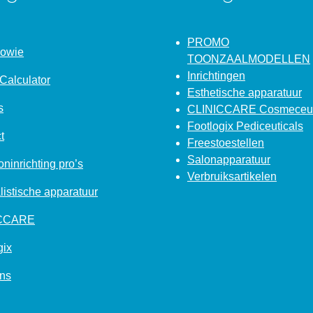
PROMO
Bowie
TOONZAALMODELLEN
Inrichtingen
Calculator
Esthetische apparatuur
s
CLINICCARE Cosmeceut
Footlogix Pediceuticals
t
Freestoestellen
Salonapparatuur
ninrichting pro’s
Verbruiksartikelen
listische apparatuur
ICCARE
gix
ns