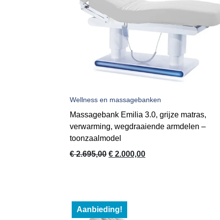
Wellness en massagebanken
Massagebank Emilia 3.0, grijze matras,
verwarming, wegdraaiende armdelen –
toonzaalmodel
Oorspronkelijke
Huidige
€
2.695,00
€
2.000,00
prijs
prijs
was:
is:
€ 2.695,00.
€ 2.000,00.
Aanbieding!