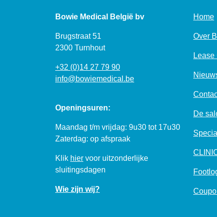
Bowie Medical België bv
Home
Brugstraat 51
Over 
2300 Turnhout
Lease 
+32 (0)14 27 79 90
Nieuw
info@bowiemedical.be
Contac
Openingsuren:
De salo
Maandag t/m vrijdag: 9u30 tot 17u30
Specia
Zaterdag: op afspraak
CLIN
Klik
hier
voor uitzonderlijke
sluitingsdagen
Footlo
Wie zijn wij?
Coupo