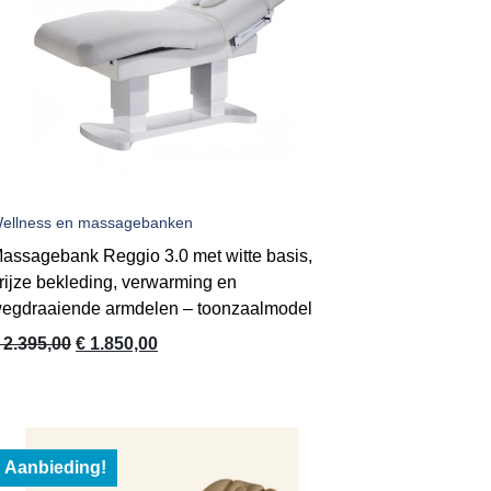
ellness en massagebanken
assagebank Reggio 3.0 met witte basis,
rijze bekleding, verwarming en
egdraaiende armdelen – toonzaalmodel
Oorspronkelijke
Huidige
2.395,00
€
1.850,00
prijs
prijs
was:
is:
€ 2.395,00.
€ 1.850,00.
Aanbieding!