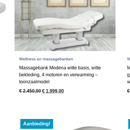
Wellness en massagebanken
W
Massagebank Modena witte basis, witte
M
bekleding, 4 motoren en verwarming –
g
toonzaalmodel
w
Oorspronkelijke
Huidige
€
2.450,00
€
1.999,00
€
prijs
prijs
was:
is:
€ 2.450,00.
€ 1.999,00.
Aanbieding!