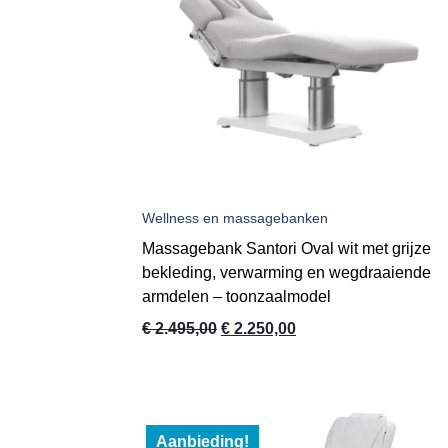
Wellness en massagebanken
Massagebank Santori Oval wit met grijze
bekleding, verwarming en wegdraaiende
armdelen – toonzaalmodel
Oorspronkelijke
Huidige
€
2.495,00
€
2.250,00
prijs
prijs
was:
is:
€ 2.495,00.
€ 2.250,00.
Aanbieding!