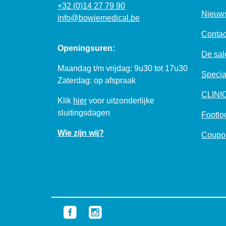
+32 (0)14 27 79 90
Nieuw
info@bowiemedical.be
Contac
Openingsuren:
De salo
Maandag t/m vrijdag: 9u30 tot 17u30
Specia
Zaterdag: op afspraak
CLIN
Klik
hier
voor uitzonderlijke
sluitingsdagen
Footlo
Wie zijn wij?
Coupo