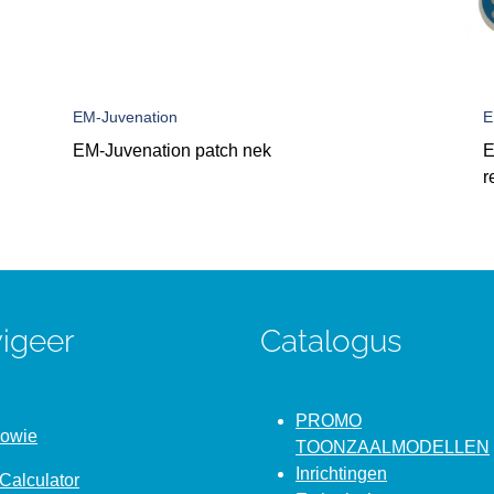
EM-Juvenation
E
EM-Juvenation patch nek
E
r
igeer
Catalogus
PROMO
Bowie
TOONZAALMODELLEN
Inrichtingen
Calculator