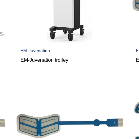
EM-Juvenation
E
EM-Juvenation trolley
E