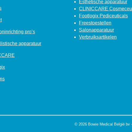
Esthetische apparatuur
s
CLINICCARE Cosmeceut
Footlogix Pediceuticals
t
Freestoestellen
Salonapparatuur
ninrichting pro’s
Verbruiksartikelen
listische apparatuur
ICCARE
gix
ns
© 2026 Bowie Medical België bv 