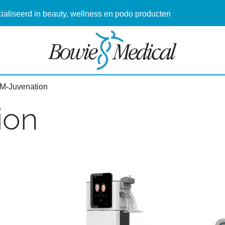
aliseerd in beauty, wellness en podo producten
M-Juvenation
ion