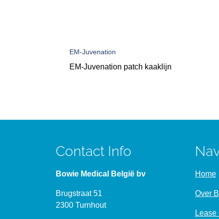
EM-Juvenation
EM-Juvenation patch kaaklijn
Contact Info
Nav
Bowie Medical België bv
Home
Brugstraat 51
Over 
2300 Turnhout
Lease 