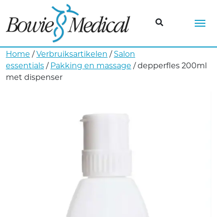
Me
Home
/
Verbruiksartikelen
/
Salon
essentials
/
Pakking en massage
/ depperfles 200ml
met dispenser