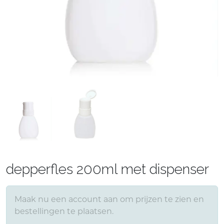
depperfles 200ml met dispenser
Maak nu een account aan om prijzen te zien en
bestellingen te plaatsen.