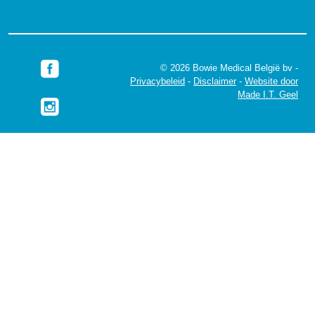
© 2026 Bowie Medical België bv -
Privacybeleid
-
Disclaimer
-
Website door
Made I.T. Geel