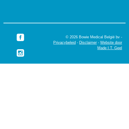
© 2026 Bowie Medical België bv -
Privacybeleid
-
Disclaimer
-
Website door
Made I.T. Geel