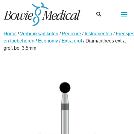
Me
Home
/
Verbruiksartikelen
/
Pedicure
/
Instrumenten
/
Freesje
en toebehoren
/
Economy
/
Extra grof
/ Diamantfrees extra
grof, bol 3.5mm