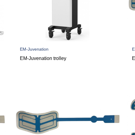
EM-Juvenation
E
EM-Juvenation trolley
E