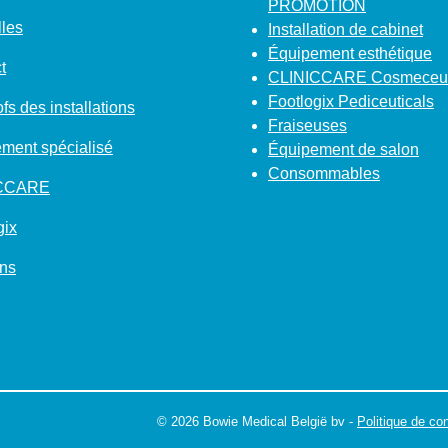
PROMOTION
les
Installation de cabinet
Équipement esthétique
t
CLINICCARE Cosmeceut
Footlogix Pediceuticals
fs des installations
Fraiseuses
ment spécialisé
Équipement de salon
Consommables
ICCARE
gix
ns
© 2026 Bowie Medical België bv -
Politique de con