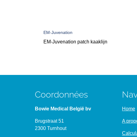
EM-Juvenation
EM-Juvenation patch kaaklijn
Coordonnées
Nav
Bowie Medical België bv
Home
Brugstraat 51
A prop
2300 Turnhout
Calcul