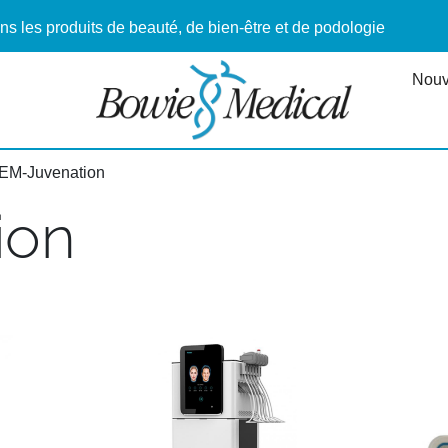
ns les produits de beauté, de bien-être et de podologie
Nouv
 EM-Juvenation
ion