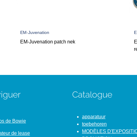
EM-Juvenation
E
EM-Juvenation patch nek
E
r
iguer
Catalogue
apparatuur
os de Bowie
toebehoren
MODÈLES D'EXPOSITI
ateur de lease