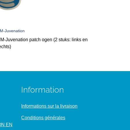
M-Juvenation
M-Juvenation patch ogen (2 stuks: links en
echts)
Information
Informations sur la livraison
Conditions générales
ON EN