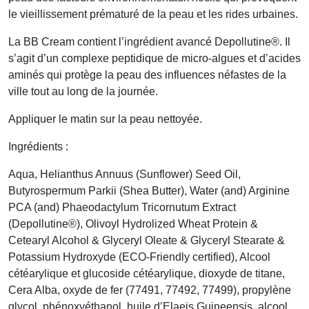
le vieillissement prématuré de la peau et les rides urbaines.
La BB Cream contient l’ingrédient avancé Depollutine®. Il
s’agit d’un complexe peptidique de micro-algues et d’acides
aminés qui protège la peau des influences néfastes de la
ville tout au long de la journée.
Appliquer le matin sur la peau nettoyée.
Ingrédients :
Aqua, Helianthus Annuus (Sunflower) Seed Oil,
Butyrospermum Parkii (Shea Butter), Water (and) Arginine
PCA (and) Phaeodactylum Tricornutum Extract
(Depollutine®), Olivoyl Hydrolized Wheat Protein &
Cetearyl Alcohol & Glyceryl Oleate & Glyceryl Stearate &
Potassium Hydroxyde (ECO-Friendly certified), Alcool
cétéarylique et glucoside cétéarylique, dioxyde de titane,
Cera Alba, oxyde de fer (77491, 77492, 77499), propylène
glycol, phénoxyéthanol, huile d’Elaeis Guineensis, alcool