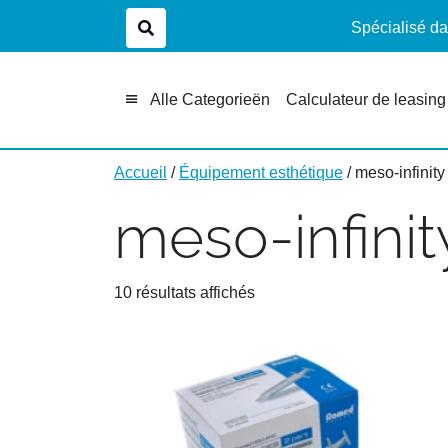
Spécialisé da
Alle Categorieën
Calculateur de leasing
Accueil
/
Équipement esthétique
/ meso-infinity
meso-infinit
10 résultats affichés