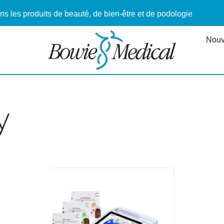
ns les produits de beauté, de bien-être et de podologie
Nouv
y