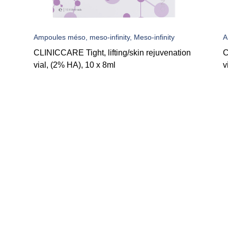
Ampoules méso, meso-infinity, Meso-infinity
A
CLINICCARE Tight, lifting/skin rejuvenation
C
vial, (2% HA), 10 x 8ml
v