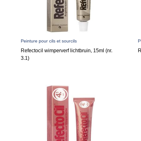
Peinture pour cils et sourcils
P
.
Refectocil wimperverf lichtbruin, 15ml (nr.
R
3.1)