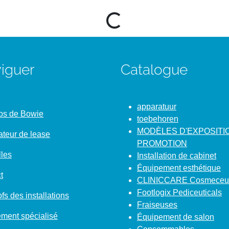
Loading...
iguer
Catalogue
apparatuur
os de Bowie
toebehoren
MODÈLES D'EXPOSITI
ateur de lease
PROMOTION
les
Installation de cabinet
Équipement esthétique
t
CLINICCARE Cosmeceut
Footlogix Pediceuticals
fs des installations
Fraiseuses
ment spécialisé
Équipement de salon