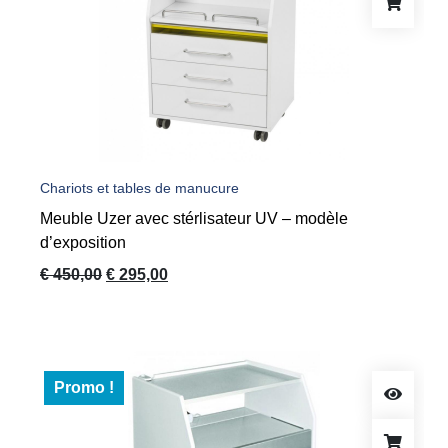
Chariots et tables de manucure
Meuble Uzer avec stérlisateur UV – modèle
d’exposition
Le
Le
€
450,00
€
295,00
prix
prix
initial
actuel
était :
est :
€ 450,00.
€ 295,00.
Promo !