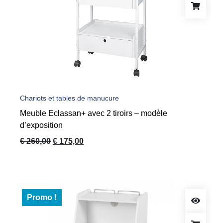
Chariots et tables de manucure
Meuble Eclassan+ avec 2 tiroirs – modèle
d’exposition
Le
Le
€
260,00
€
175,00
prix
prix
initial
actuel
était :
est :
€ 260,00.
€ 175,00.
Promo !