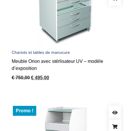
Chariots et tables de manucure
Meuble Orion avec stérlisateur UV – modèle
d’exposition
Le
Le
€
750,00
€
495,00
prix
prix
initial
actuel
était :
est :
€ 750,00.
€ 495,00.
Promo !