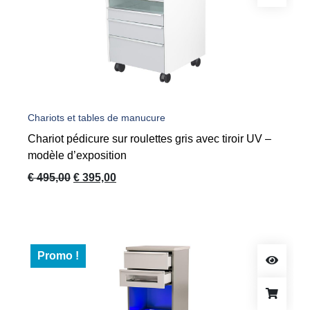
Chariots et tables de manucure
Chariot pédicure sur roulettes gris avec tiroir UV –
modèle d’exposition
Le
Le
€
495,00
€
395,00
prix
prix
initial
actuel
était :
est :
€ 495,00.
€ 395,00.
Promo !