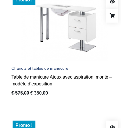
Chariots et tables de manucure
Table de manicure Ajoux avec aspiration, monté –
modèle d’exposition
Le
Le
€
575,00
€
350,00
prix
prix
initial
actuel
était :
est :
€ 575,00.
€ 350,00.
Promo !