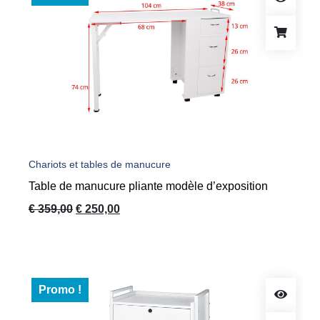
Chariots et tables de manucure
Table de manucure pliante modèle d’exposition
Le
Le
€
359,00
€
250,00
prix
prix
initial
actuel
était :
est :
€ 359,00.
€ 250,00.
Promo !