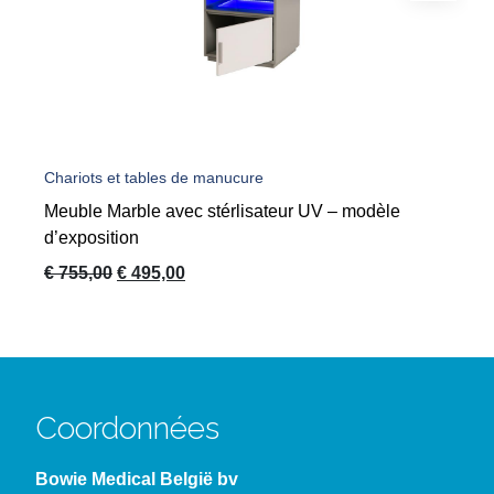
Chariots et tables de manucure
Meuble Marble avec stérlisateur UV – modèle
d’exposition
Le
Le
€
755,00
€
495,00
prix
prix
initial
actuel
était :
est :
€ 755,00.
€ 495,00.
Coordonnées
Bowie Medical België bv