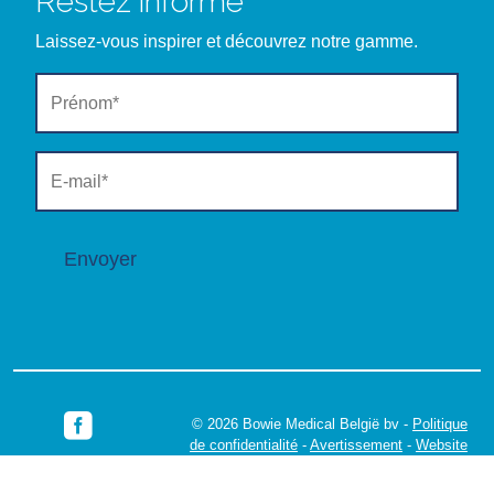
Samedi : sur rendez-vous
Klik
hier
voor uitzonderlijke sluitingsdagen
Qui sommes-nous ?
Naviguer
Home
A propos de Bowie
Calculateur de lease
Nouvelles
Contact
Les profs des installations
Équipement spécialisé