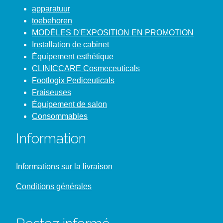
Mesoft 5 x 5cm par boite 300 pieces
Coordonnées
Bowie Medical België bv
Brugstraat 51
2300 Turnhout
+32 (0)14 27 79 90
info@bowiemedical.be
Heures d'ouverture:
Du lundi au vendredi : de 9h30 à 17h30