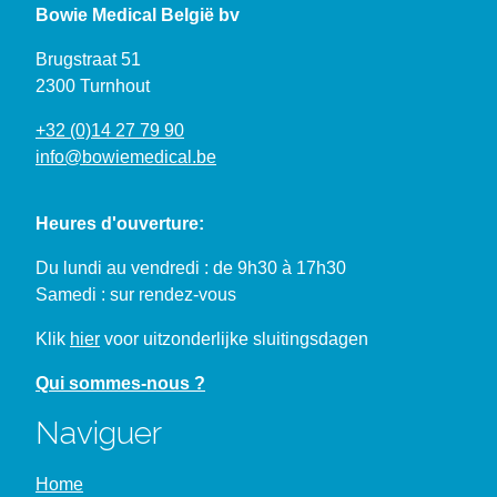
Pansements et sparadraps
Omnifix strech rouleau de 10 mètres : 10cm de large