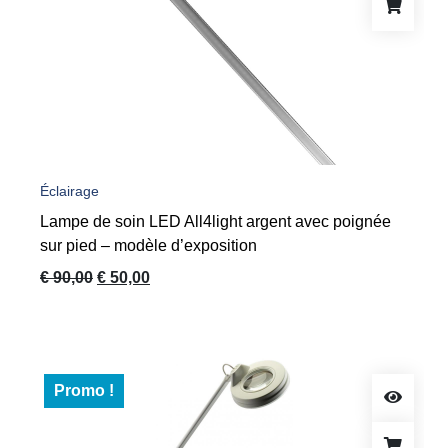
Éclairage
Lampe de soin LED All4light argent avec poignée
sur pied – modèle d’exposition
Le
Le
€
90,00
€
50,00
prix
prix
initial
actuel
était :
est :
€ 90,00.
€ 50,00.
Promo !