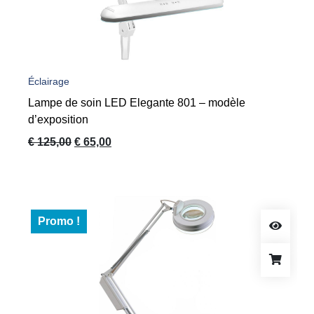
Éclairage
Lampe de soin LED Elegante 801 – modèle
d’exposition
Le
Le
€
125,00
€
65,00
prix
prix
initial
actuel
était :
est :
€ 125,00.
€ 65,00.
Promo !