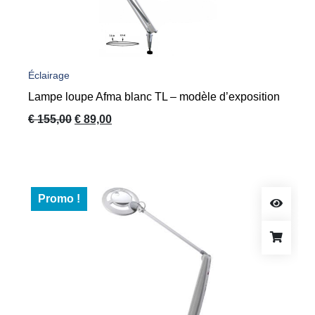
Éclairage
Lampe loupe Afma blanc TL – modèle d’exposition
Le
Le
€
155,00
€
89,00
prix
prix
initial
actuel
était :
est :
€ 155,00.
€ 89,00.
Promo !