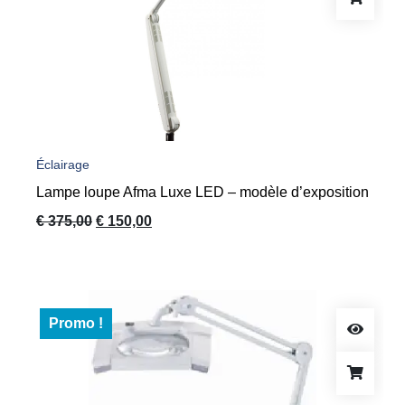
Éclairage
Lampe loupe Afma Luxe LED – modèle d’exposition
Le
Le
€
375,00
€
150,00
prix
prix
initial
actuel
était :
est :
€ 375,00.
€ 150,00.
Promo !