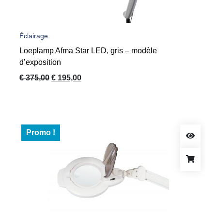
Éclairage
Loeplamp Afma Star LED, gris – modèle
d’exposition
Le
Le
€
375,00
€
195,00
prix
prix
initial
actuel
était :
est :
€ 375,00.
€ 195,00.
Promo !