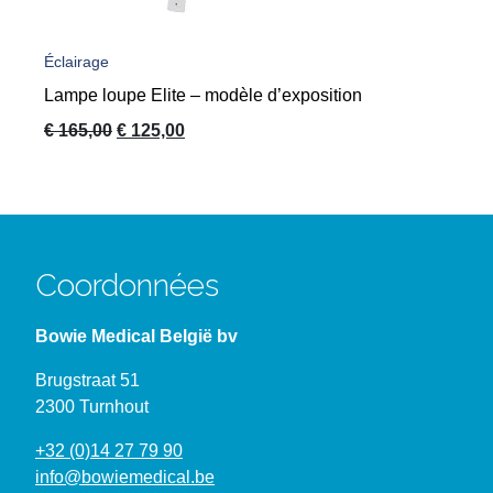
Éclairage
Lampe loupe Elite – modèle d’exposition
Le
Le
€
165,00
€
125,00
prix
prix
initial
actuel
était :
est :
€ 165,00.
€ 125,00.
Coordonnées
Bowie Medical België bv
Brugstraat 51
2300 Turnhout
+32 (0)14 27 79 90
info@bowiemedical.be