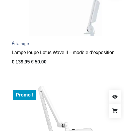
Éclairage
Lampe loupe Lotus Wave II – modèle d’exposition
Le
Le
€
139,95
€
59,00
prix
prix
initial
actuel
était :
est :
€ 139,95.
€ 59,00.
Promo !