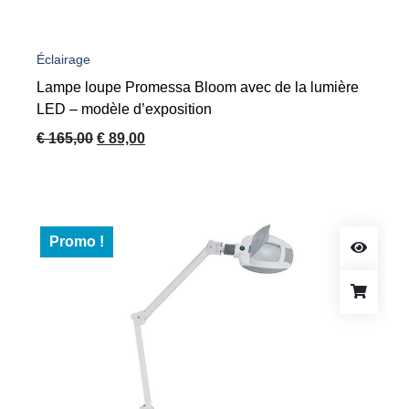
Éclairage
Lampe loupe Promessa Bloom avec de la lumière
LED – modèle d’exposition
Le
Le
€
165,00
€
89,00
prix
prix
initial
actuel
était :
est :
€ 165,00.
€ 89,00.
Promo !