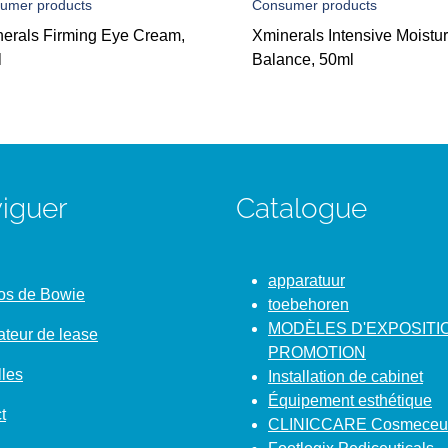
umer products
Consumer products
erals Firming Eye Cream,
Xminerals Intensive Moistu
l
Balance, 50ml
iguer
Catalogue
apparatuur
os de Bowie
toebehoren
MODÈLES D'EXPOSITI
ateur de lease
PROMOTION
les
Installation de cabinet
Équipement esthétique
t
CLINICCARE Cosmeceut