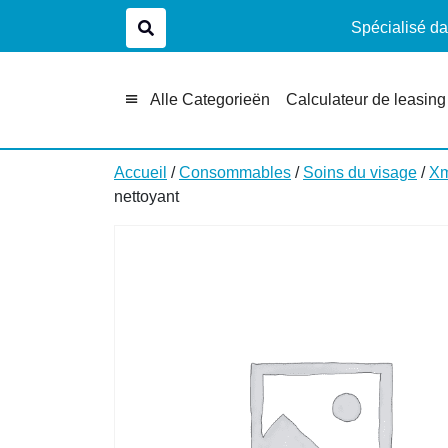
Spécialisé da
Alle Categorieën
Calculateur de leasing
Accueil
/
Consommables
/
Soins du visage
/
Xm
nettoyant