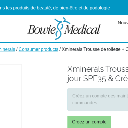
ns les produits de beauté, de bien-être et de podologie
Nouv
inerals
/
Consumer products
/ Xminerals Trousse de toilette +
Xminerals Trouss
jour SPF35 & Crè
Créez un compte dès mainten
commandes.
Créez un compte