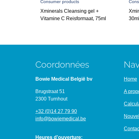
Consumer products
Cons
Xminerals Cleansing gel +
Xmin
Vitamine C Reisformaat, 75ml
30m
Coordonnées
Nav
Bowie Medical België bv
Home
Brugstraat 51
A prop
2300 Turnhout
Calcul
+32 (0)14 27 79 90
Nouvel
info@bowiemedical.be
Contac
Heures d'ouverture: