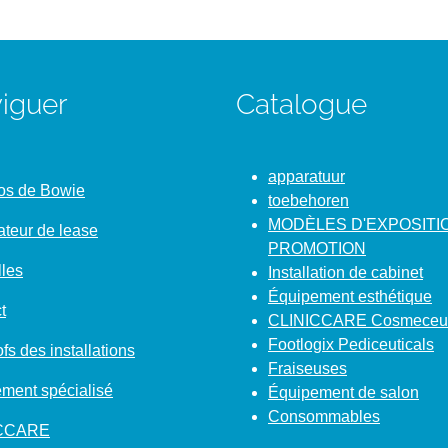
iguer
Catalogue
apparatuur
os de Bowie
toebehoren
MODÈLES D'EXPOSITI
ateur de lease
PROMOTION
les
Installation de cabinet
Équipement esthétique
t
CLINICCARE Cosmeceut
Footlogix Pediceuticals
fs des installations
Fraiseuses
ment spécialisé
Équipement de salon
Consommables
ICCARE