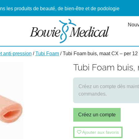
ns les produits de beauté, de bien-être et de podologie
Nouv
t anti-pression
/
Tubi Foam
/ Tubi Foam buis, maat CX – per 12
Tubi Foam buis, 
Créez un compte dès mainten
commandes.
Créez un compte
Ajouter aux favoris