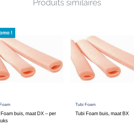
Produits similaires
omo !
 Foam
Tubi Foam
 Foam buis, maat DX – per
Tubi Foam buis, maat BX
tuks