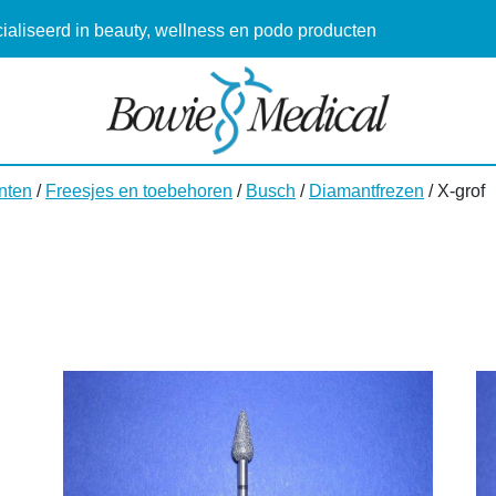
aliseerd in beauty, wellness en podo producten
nten
/
Freesjes en toebehoren
/
Busch
/
Diamantfrezen
/ X-grof