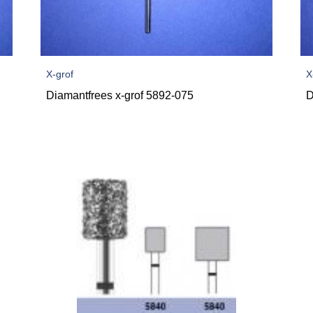
X-grof
X
Diamantfrees x-grof 5892-075
D