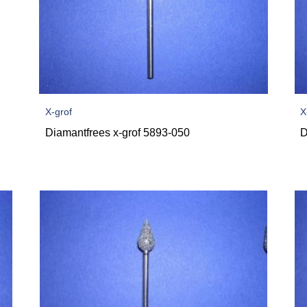
X-grof
X
Diamantfrees x-grof 5893-050
D