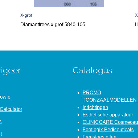
X-grof
X
Diamantfrees x-grof 5840-105
H
igeer
Catalogus
PROMO
Bowie
TOONZAALMODELLEN
Inrichtingen
Calculator
Esthetische apparatuur
s
CLINICCARE Cosmeceut
Footlogix Pediceuticals
t
Freestoestellen